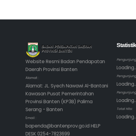
Statist
Pengunjung 
Website Resmi Badan Pendapatan
Loading..
Daerah Provinsi Banten
Pengunjung
Alamat :
Loading..
Alamat: JL. Syech Nawawi Al-Bantani
Pengunjung 
Kawasan Pusat Pemerintahan
Loading..
Provinsi Banten (KP3B) Palima
Serang - Banten
Total Hits:
Loading..
Email :
bapenda@bantenprov.go.id HELP
DESK 0254-7823699