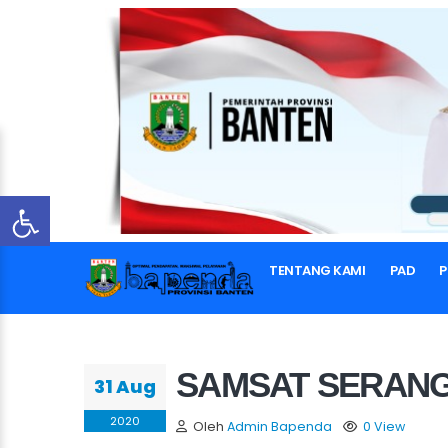
TENTANG KAMI
PAD
P
SAMSAT SERAN
31 Aug
2020
Oleh
Admin Bapenda
0 View