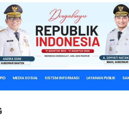
BERANDA
SAMSAT SERANG
SAMSAT SERANG
SAMSAT
PID
MEDIA SOSIAL
SISTEM INFORMASI
LAYANAN PUBLIK
SAK
G