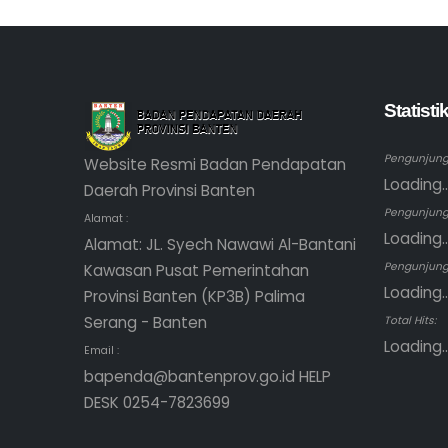
Statist
Pengunjung 
Website Resmi Badan Pendapatan
Loading..
Daerah Provinsi Banten
Pengunjung
Alamat :
Loading..
Alamat: JL. Syech Nawawi Al-Bantani
Pengunjung 
Kawasan Pusat Pemerintahan
Loading..
Provinsi Banten (KP3B) Palima
Serang - Banten
Total Hits:
Loading..
Email :
bapenda@bantenprov.go.id HELP
DESK 0254-7823699