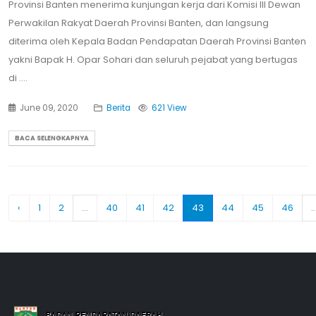
Provinsi Banten menerima kunjungan kerja dari Komisi III Dewan
Perwakilan Rakyat Daerah Provinsi Banten, dan langsung
diterima oleh Kepala Badan Pendapatan Daerah Provinsi Banten
yakni Bapak H. Opar Sohari dan seluruh pejabat yang bertugas
di ....
June 09, 2020
Berita
621 View
BACA SELENGKAPNYA
‹
1
2
...
40
41
42
43
44
45
46
..