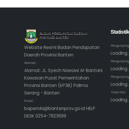
Statist
Pengunjung 
Website Resmi Badan Pendapatan
Loading..
Daerah Provinsi Banten
Pengunjung
Alamat :
Loading..
Alamat: JL. Syech Nawawi Al-Bantani
Pengunjung 
Kawasan Pusat Pemerintahan
Loading..
Provinsi Banten (KP3B) Palima
Serang - Banten
Total Hits:
Loading..
Email :
bapenda@bantenprov.go.id HELP
DESK 0254-7823699