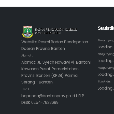
Statist
Pengunjung 
Website Resmi Badan Pendapatan
Loading..
Daerah Provinsi Banten
Pengunjung
Alamat :
Loading..
Alamat: JL. Syech Nawawi Al-Bantani
Pengunjung 
Kawasan Pusat Pemerintahan
Loading..
Provinsi Banten (KP3B) Palima
Serang - Banten
Total Hits:
Loading..
Email :
bapenda@bantenprov.go.id HELP
DESK 0254-7823699