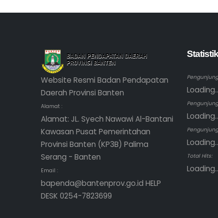
Statist
Pengunjung 
Website Resmi Badan Pendapatan
Loading..
Daerah Provinsi Banten
Pengunjung
Alamat :
Loading..
Alamat: JL. Syech Nawawi Al-Bantani
Pengunjung 
Kawasan Pusat Pemerintahan
Loading..
Provinsi Banten (KP3B) Palima
Serang - Banten
Total Hits:
Loading..
Email :
bapenda@bantenprov.go.id HELP
DESK 0254-7823699