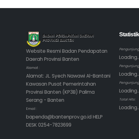
Statist
Pengunjung 
Website Resmi Badan Pendapatan
Loading..
Daerah Provinsi Banten
Pengunjung
Alamat :
Loading..
Alamat: JL. Syech Nawawi Al-Bantani
Pengunjung 
Kawasan Pusat Pemerintahan
Loading..
Provinsi Banten (KP3B) Palima
Serang - Banten
Total Hits:
Loading..
Email :
bapenda@bantenprov.go.id HELP
DESK 0254-7823699