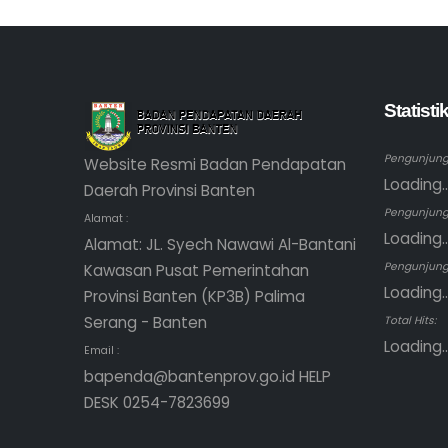
Statist
Pengunjung 
Website Resmi Badan Pendapatan
Loading..
Daerah Provinsi Banten
Pengunjung
Alamat :
Loading..
Alamat: JL. Syech Nawawi Al-Bantani
Pengunjung 
Kawasan Pusat Pemerintahan
Loading..
Provinsi Banten (KP3B) Palima
Serang - Banten
Total Hits:
Loading..
Email :
bapenda@bantenprov.go.id HELP
DESK 0254-7823699