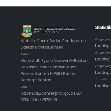
Statist
Pengunjung 
Website Resmi Badan Pendapatan
Loading..
Daerah Provinsi Banten
Pengunjung
Alamat :
Loading..
Alamat: JL. Syech Nawawi Al-Bantani
Pengunjung 
Kawasan Pusat Pemerintahan
Loading..
Provinsi Banten (KP3B) Palima
Serang - Banten
Total Hits:
Loading..
Email :
bapenda@bantenprov.go.id HELP
DESK 0254-7823699