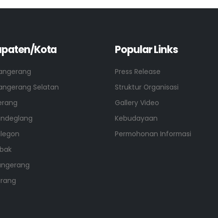
paten/Kota
Popular Links
angerang
Press Release
angerang Selatan
Struktur Organisasi
erang
Gallery Video
andeglang
Kebudayaan
ilegon
Permohonan Informasi
ebak
angerang
erang