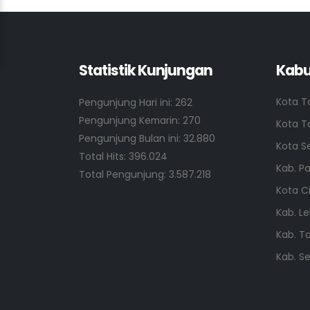
Statistik Kunjungan
Kabu
Kota T
Pengunjung Hari ini: 262
Pengunjung Kemarin: 270
Kota T
Pengunjung Bulan ini: 32.880
Kota S
Total Hits: 396.024
Kab. P
Total Pengunjung: 3.587.218
Kota C
Kab. L
Kab. T
Kab. S